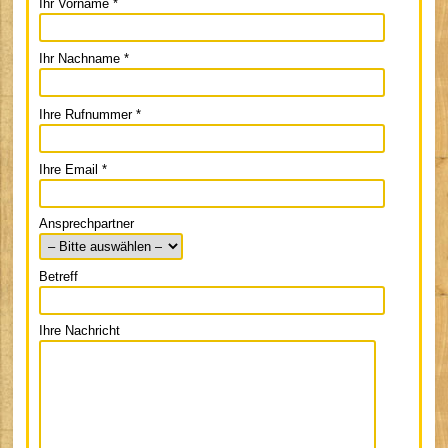
Ihr Vorname *
Ihr Nachname *
Bitte
Ihre Rufnummer *
lasse
dieses
Feld
Ihre Email *
leer.
Ansprechpartner
Betreff
Ihre Nachricht