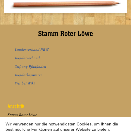
Stamm Roter Löwe
Landesverband NRW
Bundesverband
Stiftung Pfadfinden
Bundeskämmerei
Wir bei Wiki
Anschrift
Stamm Roter Löwe
Brüggener Weg 8
Wir verwenden nur die notwendigsten Cookies, um Ihnen die
40547 Düsseldorf
bestmögliche Funktionen auf unserer Website zu bieten.