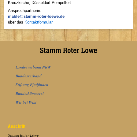
Kreuzkirche, Düsseldorf-Pempelfort
Ansprechpartnerin:
mable@stamm-roter-loewe.de
über das
Kontaktformular
Stamm Roter Löwe
Landesverband NRW
Bundesverband
Stiftung Pfadfinden
Bundeskämmerei
Wir bei Wiki
Anschrift
Stamm Roter Löwe